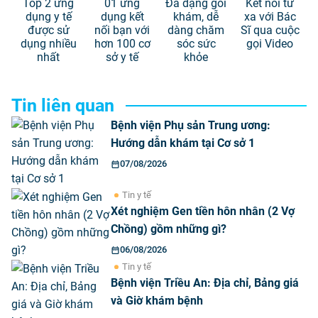
Top 2 ứng
01 ứng
Đa dạng gói
Kết nối từ
dụng y tế
dụng kết
khám, dễ
xa với Bác
được sử
nối bạn với
dàng chăm
Sĩ qua cuộc
dụng nhiều
hơn 100 cơ
sóc sức
gọi Video
nhất
sở y tế
khỏe
Tin liên quan
Bệnh viện Phụ sản Trung ương:
Hướng dẫn khám tại Cơ sở 1
07/08/2026
Tin y tế
Xét nghiệm Gen tiền hôn nhân (2 Vợ
Chồng) gồm những gì?
06/08/2026
Tin y tế
Bệnh viện Triều An: Địa chỉ, Bảng giá
và Giờ khám bệnh