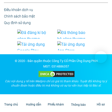
Điều khoản dịch vụ
Chính sách bảo mật
Quy định sử dụng
© 2020 - Bản quyền thuộc Công Ty Cổ Phần Ứng Dụng PKH
MST: 0314886357
Các nội dung y tế trên Medpro chỉ có giá trị tham khảo. Tuyệt đối không tự ý
chuẩn đoán hoặc điều trị mà không có sự tư vấn trực tiếp từ Bác sĩ.
Trang chủ
Hướng dẫn
Phiếu khám
Hồ sơ
Thông báo