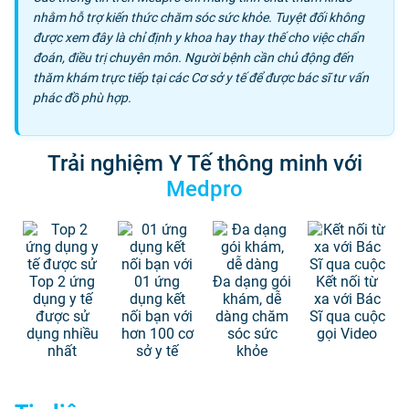
nhằm hỗ trợ kiến thức chăm sóc sức khỏe. Tuyệt đối không
được xem đây là chỉ định y khoa hay thay thế cho việc chẩn
đoán, điều trị chuyên môn. Người bệnh cần chủ động đến
thăm khám trực tiếp tại các Cơ sở y tế để được bác sĩ tư vấn
phác đồ phù hợp.
Trải nghiệm Y Tế thông minh với
Medpro
Top 2 ứng
01 ứng
Đa dạng gói
Kết nối từ
dụng y tế
dụng kết
khám, dễ
xa với Bác
được sử
nối bạn với
dàng chăm
Sĩ qua cuộc
dụng nhiều
hơn 100 cơ
sóc sức
gọi Video
nhất
sở y tế
khỏe