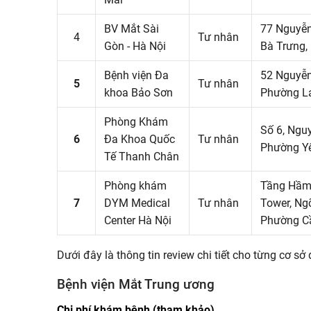
BV Mắt Sài
77 Nguyễn
4
Tư nhân
Gòn - Hà Nội
Bà Trưng,
Bệnh viện Đa
52 Nguyễn
5
Tư nhân
khoa Bảo Sơn
Phường Lá
Phòng Khám
Số 6, Ngu
6
Đa Khoa Quốc
Tư nhân
Phường Yê
Tế Thanh Chân
Phòng khám
Tầng Hầm 
7
DYM Medical
Tư nhân
Tower, Ng
Center Hà Nội
Phường Cầ
Dưới đây là thông tin review chi tiết cho từng cơ s
Bệnh viện Mắt Trung ương
Chi phí khám bệnh (tham khảo)