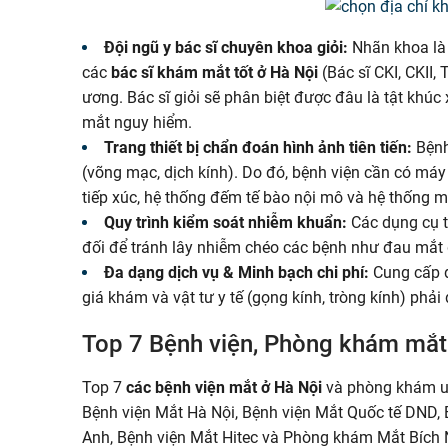
Đội ngũ y bác sĩ chuyên khoa giỏi:
Nhãn khoa là l
các
bác sĩ khám mắt tốt ở Hà Nội
(Bác sĩ CKI, CKII,
ương. Bác sĩ giỏi sẽ phân biệt được đâu là tật khúc
mắt nguy hiểm.
Trang thiết bị chẩn đoán hình ảnh tiên tiến:
Bệnh
(võng mạc, dịch kính). Do đó, bệnh viện cần có má
tiếp xúc, hệ thống đếm tế bào nội mô và hệ thống 
Quy trình kiểm soát nhiễm khuẩn:
Các dụng cụ t
đối để tránh lây nhiễm chéo các bệnh như đau mắt 
Đa dạng dịch vụ & Minh bạch chi phí:
Cung cấp đ
giá khám và vật tư y tế (gọng kính, tròng kính) phải
Top 7 Bệnh viện, Phòng khám mắt
Top 7
các bệnh viện mắt ở Hà Nội
và phòng khám uy
Bệnh viện Mắt Hà Nội, Bệnh viện Mắt Quốc tế DND, 
Anh, Bệnh viện Mắt Hitec và Phòng khám Mắt Bích 