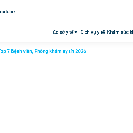
outube
Cơ sở y tế
Dịch vụ y tế
Khám sức k
op 7 Bệnh viện, Phòng khám uy tín 2026
Bệnh viện công
Bệnh viện tư
Phòng khám
Phòng mạch
Xét nghiệm
Y tế tại nhà