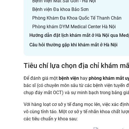
Bệnh viện Mắt Sài Gòn - Hà Nội
Bệnh viện Đa khoa Bảo Sơn
Phòng Khám Đa Khoa Quốc Tế Thanh Chân
Phòng khám DYM Medical Center Hà Nội
Hướng dẫn đặt lịch khám mắt ở Hà Nội qua Med
Câu hỏi thường gặp khi khám mắt ở Hà Nội
Tiêu chí lựa chọn địa chỉ khám mắ
Để đánh giá một
bệnh viện
hay
phòng khám mắt uy 
bác sĩ (có chuyên môn sâu từ các bệnh viện tuyến 
chụp đáy mắt OCT) và sự minh bạch trong bảng gi
Với hàng loạt cơ sở y tế đang mọc lên, việc xác đị
vô cùng tỉnh táo. Một cơ sở y tế nhãn khoa chất lượ
các tiêu chuẩn y khoa sau: