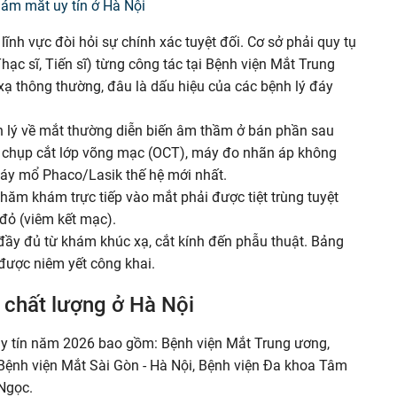
ĩnh vực đòi hỏi sự chính xác tuyệt đối. Cơ sở phải quy tụ
 Thạc sĩ, Tiến sĩ) từng công tác tại Bệnh viện Mắt Trung
 xạ thông thường, đâu là dấu hiệu của các bệnh lý đáy
 lý về mắt thường diễn biến âm thầm ở bán phần sau
y chụp cắt lớp võng mạc (OCT), máy đo nhãn áp không
máy mổ Phaco/Lasik thế hệ mới nhất.
hăm khám trực tiếp vào mắt phải được tiệt trùng tuyệt
đỏ (viêm kết mạc).
ầy đủ từ khám khúc xạ, cắt kính đến phẫu thuật. Bảng
 được niêm yết công khai.
 chất lượng ở Hà Nội
 tín năm 2026 bao gồm: Bệnh viện Mắt Trung ương,
Bệnh viện Mắt Sài Gòn - Hà Nội, Bệnh viện Đa khoa Tâm
Ngọc.