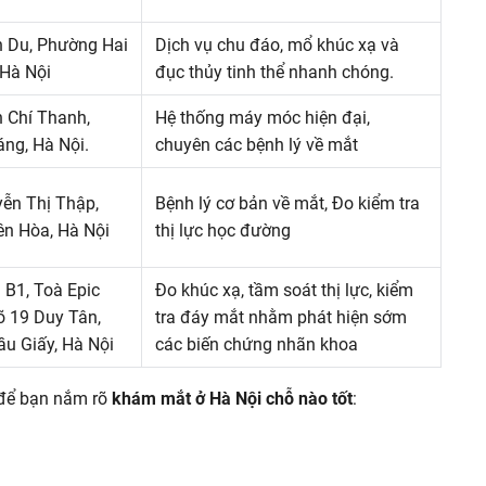
 Du, Phường Hai
Dịch vụ chu đáo, mổ khúc xạ và
 Hà Nội
đục thủy tinh thể nhanh chóng.
 Chí Thanh,
Hệ thống máy móc hiện đại,
ng, Hà Nội.
chuyên các bệnh lý về mắt
yễn Thị Thập,
Bệnh lý cơ bản về mắt, Đo kiểm tra
n Hòa, Hà Nội
thị lực học đường
B1, Toà Epic
Đo khúc xạ, tầm soát thị lực, kiểm
õ 19 Duy Tân,
tra đáy mắt nhằm phát hiện sớm
u Giấy, Hà Nội
các biến chứng nhãn khoa
ở để bạn nắm rõ
khám mắt ở Hà Nội chỗ nào tốt
: