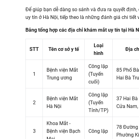
Để giúp bạn dễ dàng so sánh và đưa ra quyết định,
uy tín ở Hà Nội, tiếp theo là những đánh giá chi tiế
Bảng tổng hợp các địa chỉ khám mắt uy tín tại Hà N
Loại
STT
Tên cơ sở y tế
Địa ch
hình
Công lập
Bệnh viện Mắt
85 Phố Bà
1
(Tuyến
Trung ương
Hai Bà Trư
cuối)
Công lập
Bệnh viện Mắt
37 Hai Bà
2
(Tuyến
Hà Nội
Cửa Nam,
Tỉnh/TP)
Khoa Mắt -
78 Đường 
3
Bệnh viện Bạch
Công lập
Phường Ki
Mai