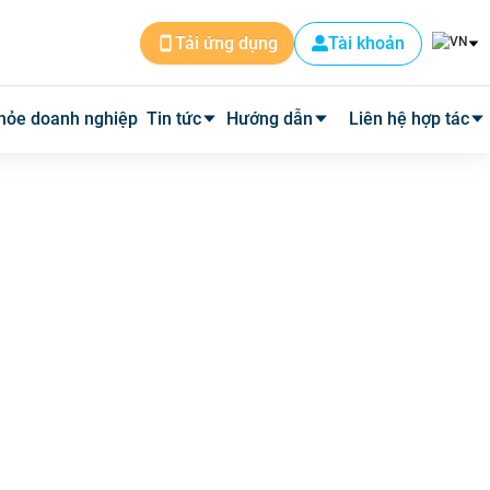
Tài khoản
Tải ứng dụng
hỏe doanh nghiệp
Tin tức
Hướng dẫn
Liên hệ hợp tác
Tin dịch vụ
Cài đặt ứng dụng
Cơ sở y tế
Tin y tế
Đặt lịch khám
Phòng mạch
Y học thường thức
Tư vấn khám bệnh qua video
Quảng cáo
Quy trình hoàn phí
Tuyển Dụng
Câu hỏi thường gặp
Về Medpro
Quy trình đi khám