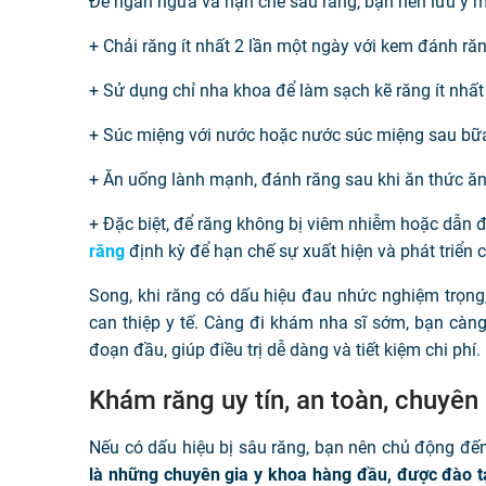
Để ngăn ngừa và hạn chế sâu răng, bạn nên lưu ý m
+ Chải răng ít nhất 2 lần một ngày với kem đánh răn
+ Sử dụng chỉ nha khoa để làm sạch kẽ răng ít nhất
+ Súc miệng với nước hoặc nước súc miệng sau bữ
+ Ăn uống lành mạnh, đánh răng sau khi ăn thức ă
+ Đặc biệt, để răng không bị viêm nhiễm hoặc dẫn 
răng
định kỳ để hạn chế sự xuất hiện và phát triển 
Song, khi răng có dấu hiệu đau nhức nghiệm trọng
can thiệp y tế. Càng đi khám nha sĩ sớm, bạn càng
đoạn đầu, giúp điều trị dễ dàng và tiết kiệm chi phí.
Khám răng uy tín, an toàn, chuyê
Nếu có dấu hiệu bị sâu răng, bạn nên chủ động đến 
là những chuyên gia y khoa hàng đầu, được đào 