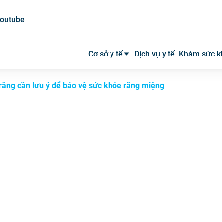
outube
Cơ sở y tế
Dịch vụ y tế
Khám sức k
 răng cần lưu ý để bảo vệ sức khỏe răng miệng
Bệnh viện công
Bệnh viện tư
Phòng khám
Phòng mạch
Xét nghiệm
Y tế tại nhà