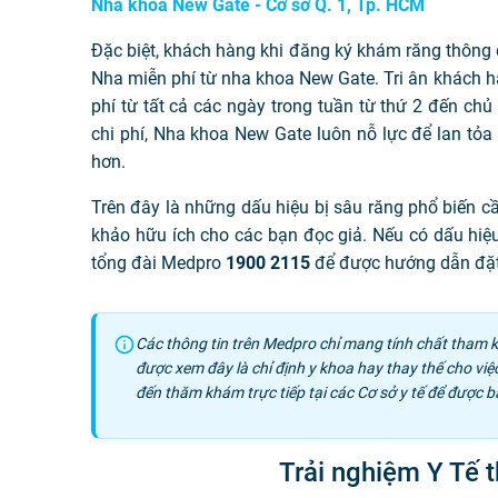
Nha khoa New Gate - Cơ sở Q. 1, Tp. HCM
Đặc biệt, khách hàng khi đăng ký khám răng thông
Nha miễn phí từ nha khoa New Gate. Tri ân khách h
phí từ tất cả các ngày trong tuần từ thứ 2 đến ch
chi phí, Nha khoa New Gate luôn nỗ lực để lan tỏ
hơn.
Trên đây là những dấu hiệu bị sâu răng phổ biến c
khảo hữu ích cho các bạn đọc giả. Nếu có dấu hi
tổng đài Medpro
1900 2115
để được hướng dẫn đặt l
Các thông tin trên Medpro chỉ mang tính chất tham 
được xem đây là chỉ định y khoa hay thay thế cho vi
đến thăm khám trực tiếp tại các Cơ sở y tế để được b
Trải nghiệm Y Tế 