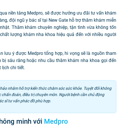
 qua nền tảng Medpro, sẽ được hưởng ưu đãi tư vấn khám
àng, đội ngũ y bác sĩ tại New Gate hỗ trợ thăm khám miễn
ủ nhật. Thăm khám chuyên nghiệp, tận tình vừa không tốn
a chất lượng khám nha khoa hiệu quả đến với nhiều người
ần lưu ý được Medpro tổng hợp, hi vọng sẽ là nguồn tham
ệu bị sâu răng hoặc nhu cầu thăm khám nha khoa gọi đến
ịch chi tiết.
khảo nhằm hỗ trợ kiến thức chăm sóc sức khỏe. Tuyệt đối không
ệc chẩn đoán, điều trị chuyên môn. Người bệnh cần chủ động
ác sĩ tư vấn phác đồ phù hợp.
thông minh với
Medpro