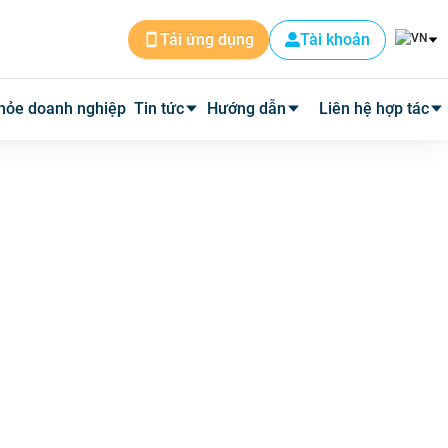
Tài khoản
Tải ứng dụng
hỏe doanh nghiệp
Tin tức
Hướng dẫn
Liên hệ hợp tác
Tin dịch vụ
Cài đặt ứng dụng
Cơ sở y tế
Tin y tế
Đặt lịch khám
Phòng mạch
Y học thường thức
Tư vấn khám bệnh qua video
Quảng cáo
Quy trình hoàn phí
Tuyển Dụng
Câu hỏi thường gặp
Về Medpro
Quy trình đi khám