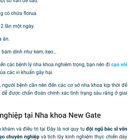
ột số vấn đề sau:
g có chứa florua.
 2 lần một ngày.
a ăn.
n bám dính như kem, kẹo…
đến các bệnh lý nha khoa nghiêm trọng, bạn nên đi
cạo vôi
của các vi khuẩn gây hại.
, người bệnh cần nên đến các cơ sở nha khoa kịp thời để
 dễ được chẩn đoán chính xác tình trạng sâu răng ở giai
n nghiệp tại Nha khoa New Gate
khám và điều trị tại Đây là nơi quy tụ
đội ngũ bác sĩ vốn
tạo chuyên nghiệp
và tích lũy kinh nghiệm thực chiến dày