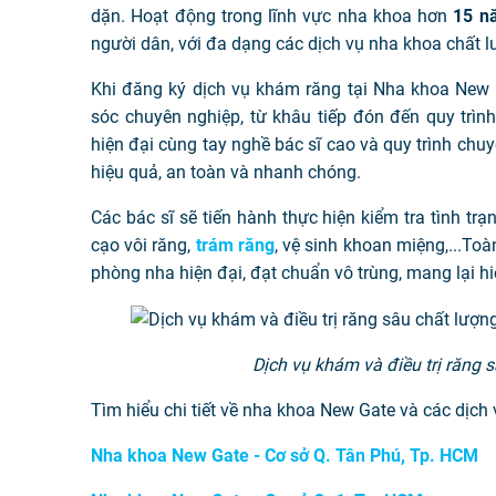
dặn. Hoạt động trong lĩnh vực nha khoa hơn
15 n
người dân, với đa dạng các dịch vụ nha khoa chất l
Khi đăng ký dịch vụ khám răng tại Nha khoa New 
sóc chuyên nghiệp, từ khâu tiếp đón đến quy trìn
hiện đại cùng tay nghề bác sĩ cao và quy trình chuy
hiệu quả, an toàn và nhanh chóng.
Các bác sĩ sẽ tiến hành thực hiện kiểm tra tình tr
cạo vôi răng,
trám răng
, vệ sinh khoan miệng,...To
phòng nha hiện đại, đạt chuẩn vô trùng, mang lại h
Dịch vụ khám và điều trị răng 
Tìm hiểu chi tiết về nha khoa New Gate và các dịch vụ
Nha khoa New Gate - Cơ sở Q. Tân Phú, Tp. HCM