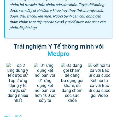
nhằm hỗ trợ kiến thức chăm sóc sức khỏe. Tuyệt đối không
được xem đây là chỉ định y khoa hay thay thế cho việc chẩn
đoán, điều trị chuyên môn. Người bệnh cần chủ động đến
thăm khám trực tiếp tại các Cơ sở y tế để được bác sĩ tư vấn
phác đồ phù hợp.
Trải nghiệm Y Tế thông minh với
Medpro
Top 2 ứng
01 ứng
Đa dạng gói
Kết nối từ
dụng y tế
dụng kết
khám, dễ
xa với Bác
được sử
nối bạn với
dàng chăm
Sĩ qua cuộc
dụng nhiều
hơn 100 cơ
sóc sức
gọi Video
nhất
sở y tế
khỏe