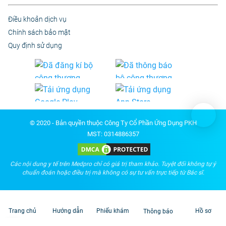
Điều khoản dịch vụ
Chính sách bảo mật
Quy định sử dụng
© 2020 - Bản quyền thuộc Công Ty Cổ Phần Ứng Dụng PKH
MST: 0314886357
Các nội dung y tế trên Medpro chỉ có giá trị tham khảo. Tuyệt đối không tự ý
chuẩn đoán hoặc điều trị mà không có sự tư vấn trực tiếp từ Bác sĩ.
Trang chủ
Hướng dẫn
Phiếu khám
Hồ sơ
Thông báo