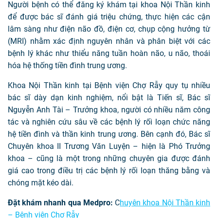
Người bệnh có thể đăng ký khám tại khoa Nội Thần kinh
để được bác sĩ đánh giá triệu chứng, thực hiện các cận
lâm sàng như điện não đồ, điện cơ, chụp cộng hưởng từ
(MRI) nhằm xác định nguyên nhân và phân biệt với các
bệnh lý khác như thiểu năng tuần hoàn não, u não, thoái
hóa hệ thống tiền đình trung ương.
Khoa Nội Thần kinh tại Bệnh viện Chợ Rẫy quy tụ nhiều
bác sĩ dày dạn kinh nghiệm, nổi bật là Tiến sĩ, Bác sĩ
Nguyễn Anh Tài – Trưởng khoa, người có nhiều năm công
tác và nghiên cứu sâu về các bệnh lý rối loạn chức năng
hệ tiền đình và thần kinh trung ương. Bên cạnh đó, Bác sĩ
Chuyên khoa II Trương Văn Luyện – hiện là Phó Trưởng
khoa – cũng là một trong những chuyên gia được đánh
giá cao trong điều trị các bệnh lý rối loạn thăng bằng và
chóng mặt kéo dài.
Đặt khám nhanh qua Medpro:
C
huyên khoa Nội Thần kinh
– Bệnh viện Chợ Rẫy