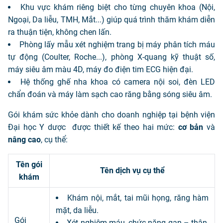
Khu vực khám riêng biệt cho từng chuyên khoa (Nội,
Ngoại, Da liễu, TMH, Mắt...) giúp quá trình thăm khám diễn
ra thuận tiện, không chen lấn.
Phòng lấy mẫu xét nghiệm trang bị máy phân tích máu
tự động (Coulter, Roche...), phòng X-quang kỹ thuật số,
máy siêu âm màu 4D, máy đo điện tim ECG hiện đại.
Hệ thống ghế nha khoa có camera nội soi, đèn LED
chẩn đoán và máy làm sạch cao răng bằng sóng siêu âm.
Gói khám sức khỏe dành cho doanh nghiệp tại bệnh viện
Đại học Y dược được thiết kế theo hai mức:
cơ bản
và
nâng cao
, cụ thể:
Tên gói
Tên dịch vụ cụ thể
khám
Khám nội, mắt, tai mũi họng, răng hàm
mặt, da liễu.
Gói
Xét nghiệm máu, chức năng gan – thận,