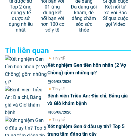
Top 2 ứng
01 ứng
Đa dạng gói
Kết nối từ
dụng y tế
dụng kết
khám, dễ
xa với Bác
được sử
nối bạn với
dàng chăm
Sĩ qua cuộc
dụng nhiều
hơn 100 cơ
sóc sức
gọi Video
nhất
sở y tế
khỏe
Tin liên quan
Tin y tế
Xét nghiệm Gen tiền hôn nhân (2 Vợ
Chồng) gồm những gì?
06/08/2026
Tin y tế
Bệnh viện Triều An: Địa chỉ, Bảng giá
và Giờ khám bệnh
06/08/2026
Tin y tế
Xét nghiệm Gen ở đâu uy tín? Top 5
trung tâm đáng tin cậy