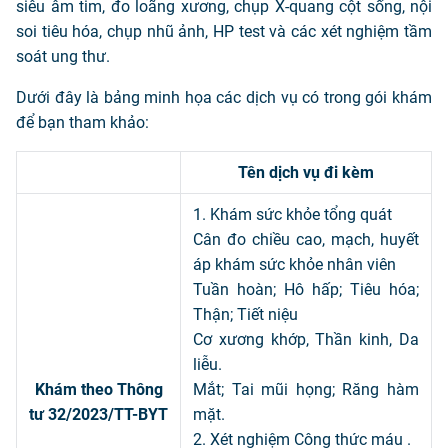
siêu âm tim, đo loãng xương, chụp X-quang cột sống, nội
soi tiêu hóa, chụp nhũ ảnh, HP test và các xét nghiệm tầm
soát ung thư.
Dưới đây là bảng minh họa các dịch vụ có trong gói khám
để bạn tham khảo:
Tên dịch vụ đi kèm
1. Khám sức khỏe tổng quát
Cân đo chiều cao, mạch, huyết
áp khám sức khỏe nhân viên
Tuần hoàn; Hô hấp; Tiêu hóa;
Thận; Tiết niệu
Cơ xương khớp, Thần kinh, Da
liễu.
Khám theo Thông
Mắt; Tai mũi họng; Răng hàm
tư 32/2023/TT-BYT
mặt.
2. Xét nghiệm Công thức máu .