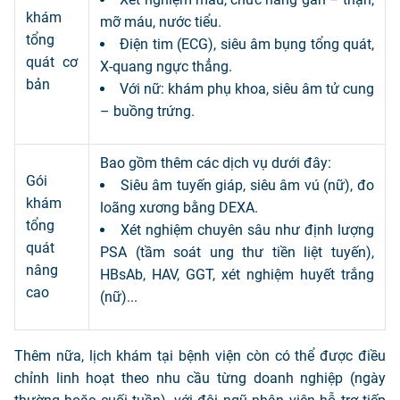
khám
mỡ máu, nước tiểu.
tổng
Điện tim (ECG), siêu âm bụng tổng quát,
quát cơ
X-quang ngực thẳng.
bản
Với nữ: khám phụ khoa, siêu âm tử cung
– buồng trứng.
Bao gồm thêm các dịch vụ dưới đây:
Gói
Siêu âm tuyến giáp, siêu âm vú (nữ), đo
khám
loãng xương bằng DEXA.
tổng
Xét nghiệm chuyên sâu như định lượng
quát
PSA (tầm soát ung thư tiền liệt tuyến),
nâng
HBsAb, HAV, GGT, xét nghiệm huyết trắng
cao
(nữ)...
Thêm nữa, lịch khám tại bệnh viện còn có thể được điều
chỉnh linh hoạt theo nhu cầu từng doanh nghiệp (ngày