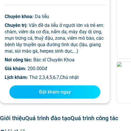
Chuyên khoa:
Da liễu
Chuyên trị:
Vấn đề da liễu ở người lớn và trẻ em:
chàm, viêm da cơ địa, nấm da, mày đay dị ứng,
mụn trứng cá, thuỷ đậu, zona, viêm mô bào, các
bệnh lây truyền qua đường tình dục (lậu, giang
mai, sùi mào gà, herpes sinh dục,...)
Nơi công tác:
Bác sĩ Chuyên Khoa
Giá khám:
200.000đ
Lịch khám:
Thứ 2,3,4,5,6,7,Chủ nhật
Đặt khám ngay
Giới thiệu
Quá trình đào tạo
Quá trình công tác