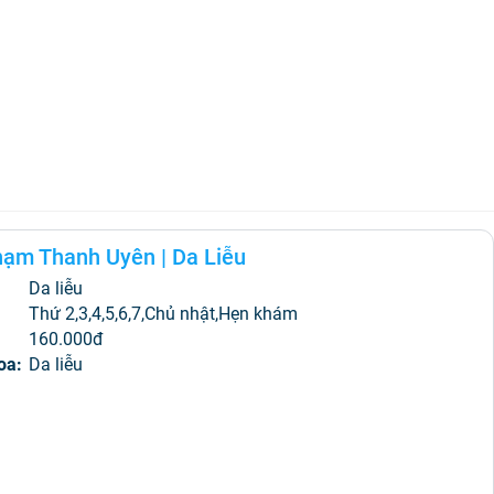
hạm Thanh Uyên
|
Da Liễu
Da liễu
:
Thứ 2,3,4,5,6,7,Chủ nhật,Hẹn khám
160.000đ
oa:
Da liễu