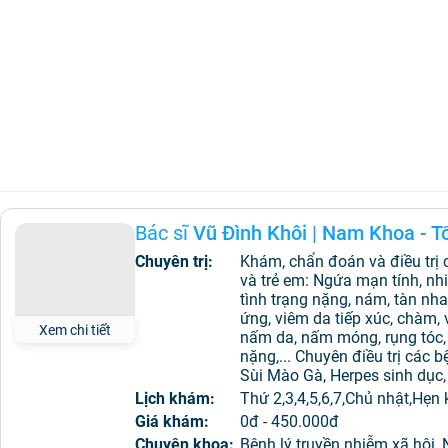
Bác sĩ
Vũ Đình Khôi
|
Nam Khoa - Tổ
Chuyên trị:
Khám, chẩn đoán và điều trị 
và trẻ em: Ngứa mạn tính, nh
tình trạng nặng, nám, tàn nha
ứng, viêm da tiếp xúc, chàm, v
Xem chi tiết
nấm da, nấm móng, rụng tóc,
nặng,... Chuyên điều trị các b
Sùi Mào Gà, Herpes sinh dục, 
Lịch khám:
Thứ 2,3,4,5,6,7,Chủ nhật,Hẹn
Giá khám:
0đ - 450.000đ
Chuyên khoa:
Bệnh lý truyền nhiễm xã hội, 