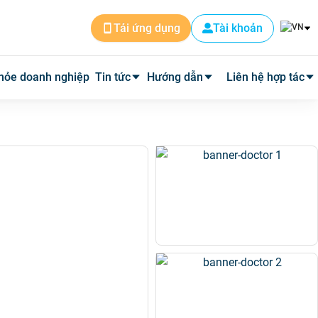
Tài khoản
Tải ứng dụng
hỏe doanh nghiệp
Tin tức
Hướng dẫn
Liên hệ hợp tác
Tin dịch vụ
Cài đặt ứng dụng
Cơ sở y tế
Tin y tế
Đặt lịch khám
Phòng mạch
Y học thường thức
Tư vấn khám bệnh qua video
Quảng cáo
Quy trình hoàn phí
Tuyển Dụng
Câu hỏi thường gặp
Về Medpro
Quy trình đi khám