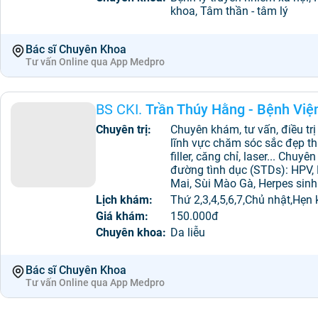
khoa, Tâm thần - tâm lý
Bác sĩ Chuyên Khoa
Tư vấn Online qua App Medpro
BS CKI.
Trần Thúy Hằng - Bệnh Việ
Chuyên trị:
Chuyên khám, tư vấn, điều tr
lĩnh vực chăm sóc sắc đẹp t
filler, căng chỉ, laser... Chuyê
đường tình dục (STDs): HPV, 
Mai, Sùi Mào Gà, Herpes sinh 
Lịch khám:
Thứ 2,3,4,5,6,7,Chủ nhật,Hẹn
Giá khám:
150.000đ
Chuyên khoa:
Da liễu
Bác sĩ Chuyên Khoa
Tư vấn Online qua App Medpro