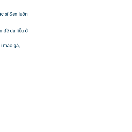
ác sĩ Sen luôn
n đề da liễu ở
ùi mào gà,