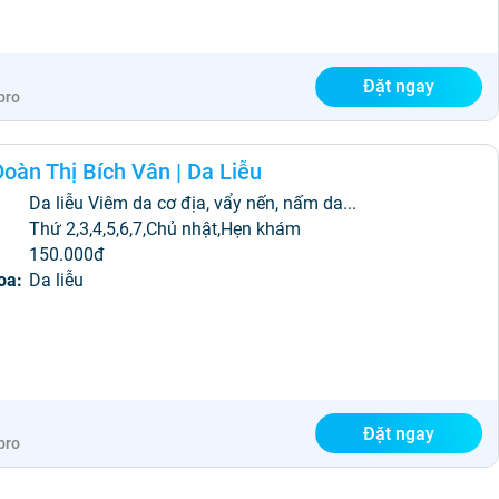
Đặt ngay
pro
Đoàn Thị Bích Vân
|
Da Liễu
Da liễu Viêm da cơ địa, vẩy nến, nấm da...
:
Thứ 2,3,4,5,6,7,Chủ nhật,Hẹn khám
150.000đ
oa:
Da liễu
Đặt ngay
pro