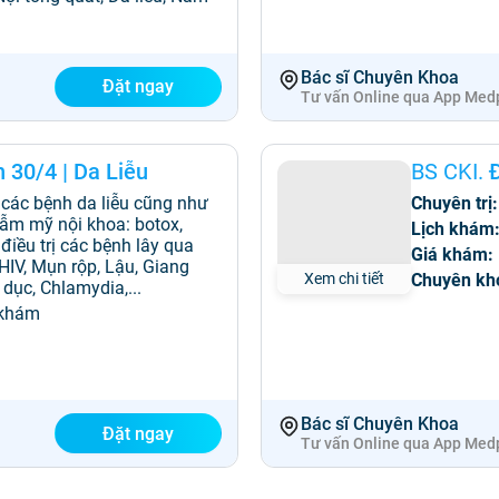
Bác sĩ Chuyên Khoa
Đặt ngay
Tư vấn Online qua App Med
n 30/4
|
Da Liễu
BS CKI.
ị các bệnh da liễu cũng như
Chuyên trị:
hẫm mỹ nội khoa: botox,
Lịch khám
n điều trị các bệnh lây qua
Giá khám:
HIV, Mụn rộp, Lậu, Giang
Chuyên kh
Xem chi tiết
dục, Chlamydia,...
 khám
Bác sĩ Chuyên Khoa
Đặt ngay
Tư vấn Online qua App Med