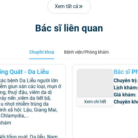
Xem tất cả
Bác sĩ liên quan
Chuyên khoa
Bệnh viện/Phòng khám
ng Quát - Da Liễu
Bác sĩ
P
các bệnh Da Liễu người lớn
Chuyên trị:
iễm giun xán các loại, mụn ở
Lịch khám
ng, thuỷ đậu, viêm da dị
Giá khám:
ảy nến ,viêm da tiết bã,
Chuyên kh
Xem chi tiết
 u nhọt nhiễm trùng da
ệnh xã hội: Lậu, Giang Mai,
Chlamydia,...
 khám
Nội tổng quát, Da liễu, Nam