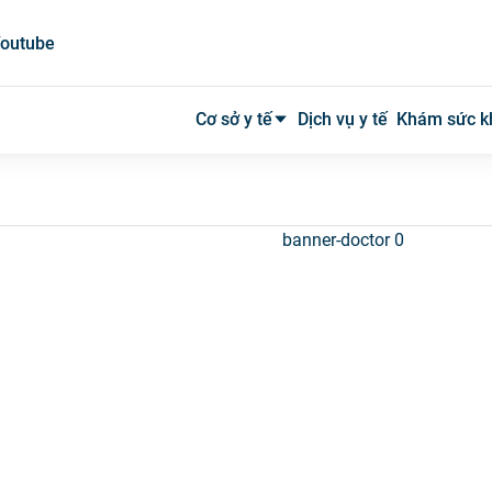
outube
Cơ sở y tế
Dịch vụ y tế
Khám sức k
Bệnh viện công
Bệnh viện tư
Phòng khám
Phòng mạch
Xét nghiệm
Y tế tại nhà