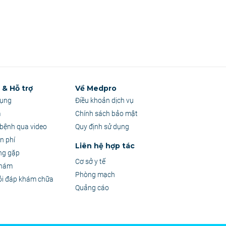
& Hỗ trợ
Về Medpro
dụng
Điều khoản dịch vụ
m
Chính sách bảo mật
bệnh qua video
Quy định sử dụng
n phí
Liên hệ hợp tác
ng gặp
Cơ sở y tế
khám
Phòng mạch
ỏi đáp khám chữa
Quảng cáo