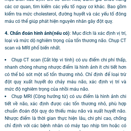
các cơ quan, tìm kiếm các yếu tố nguy cơ khác. Bao gồm
kiểm tra mức cholesterol, đường huyết và các yếu tố đông
máu có thể giúp phát hiện nguyên nhân gây đột quỵ.
4. Chẩn đoán hình ảnh(nếu có)
: Mục đích là xác định vị trí,
loại và mức dộ nghiêm trọng của tổn thương não. Chụp CT
scan và MRI phổ biến nhất.
Chụp CT scan (Cắt lớp vi tính) có ưu điểm chi phí thấp,
nhanh chóng nhưng nhược điểm là hình ảnh ít chi tiết hơn
có thể bỏ sót một số tổn thương nhỏ. Chỉ định để loại trừ
đột quỵ xuất huyết do chảy máu não, xác định vị trí và
mức độ nghiêm trọng của nhồi máu não.
Chụp MRI (Cộng hưởng từ) có ưu điểm là hình ảnh chi
tiết về não, xác định được các tổn thương nhỏ, phù hợp
chuẩn đoán đội quỵ do thiếu máu não và xuất huyết não.
Nhược điểm là thời gian thực hiện lâu, chi phí cao, chống
chỉ định với các bệnh nhân có máy tạo nhịp tim hoặc có