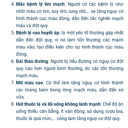
Mắc bệnh lý tim mạch
: Người có các bệnh lý như
nhồi máu cơ tim, suy tim, rung nhĩ,... se tăng nguy cơ
hình thành cục máu đông, dẫn đến tắc nghẽn mạch
máu và đột quỵ.
Bệnh lý cao huyết áp
: là một yếu tố thường gặp nhất
dẫn đến đột quỵ, vì nó làm tổn thương các mạch
máu não, tạo điều kiện cho sự hình thành cục máu
đông.
Đái tháo đường
: Người bị tiểu đường có nguy cơ đột
quỵ cao hơn người bình thường, do các tổn thương
mạch máu.
Mỡ máu cao
: Có thể làm tăng nguy cơ hình thành
các mảng bám trong lòng mạch máu, dẫn đến xơ
vữa.
Hút thuốc lá và lối sống không lành mạnh
: Chế độ ăn
uống thiếu cân bằng, ít vận động, sử dụng rượu bia,
thuốc lá quá mức,... cũng làm tăng nguy cơ đột quỵ.