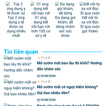
Top 2 ứng
01 ứng
Đa dạng gói
Kết nối từ
dụng y tế
dụng kết
khám, dễ
xa với Bác
được sử
nối bạn với
dàng chăm
Sĩ qua cuộc
dụng nhiều
hơn 100 cơ
sóc sức
gọi Video
nhất
sở y tế
khỏe
Tin liên quan
Tin y tế
Mổ cườm mắt bao lâu thì khỏi? Hướng
dẫn chăm sóc
10/08/2026
Tin y tế
Mổ cườm mắt có nguy hiểm không?
Giá bao nhiêu tiền?
10/08/2026