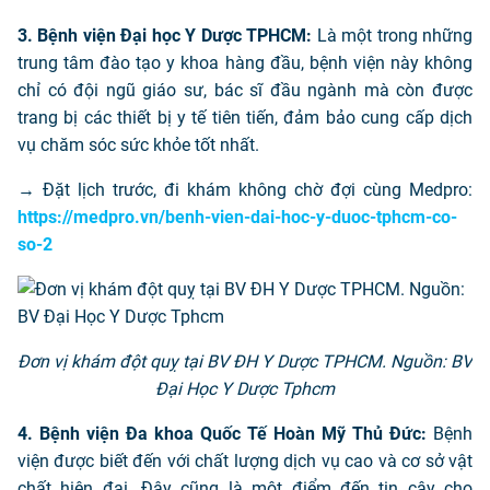
3. Bệnh viện Đại học Y Dược TPHCM:
Là một trong những
trung tâm đào tạo y khoa hàng đầu, bệnh viện này không
chỉ có đội ngũ giáo sư, bác sĩ đầu ngành mà còn được
trang bị các thiết bị y tế tiên tiến, đảm bảo cung cấp dịch
vụ chăm sóc sức khỏe tốt nhất.
→ Đặt lịch trước, đi khám không chờ đợi cùng Medpro:
https://medpro.vn/benh-vien-dai-hoc-y-duoc-tphcm-co-
so-2
Đơn vị khám đột quỵ tại BV ĐH Y Dược TPHCM. Nguồn: BV
Đại Học Y Dược Tphcm
4. Bệnh viện Đa khoa Quốc Tế Hoàn Mỹ Thủ Đức:
Bệnh
viện được biết đến với chất lượng dịch vụ cao và cơ sở vật
chất hiện đại. Đây cũng là một điểm đến tin cậy cho