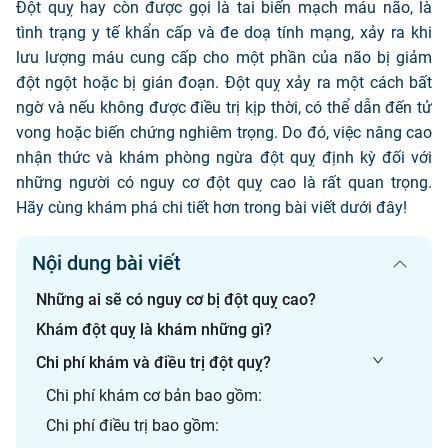
Đột quỵ hay còn được gọi là tai biến mạch máu não, là
tình trạng y tế khẩn cấp và đe doạ tính mạng, xảy ra khi
lưu lượng máu cung cấp cho một phần của não bị giảm
đột ngột hoặc bị gián đoạn. Đột quỵ xảy ra một cách bất
ngờ và nếu không được điều trị kịp thời, có thể dẫn đến tử
vong hoặc biến chứng nghiêm trọng. Do đó, việc nâng cao
nhận thức và khám phòng ngừa đột quỵ định kỳ đối với
những người có nguy cơ đột quỵ cao là rất quan trọng.
Hãy cùng khám phá chi tiết hơn trong bài viết dưới đây!
Nội dung bài viết
Những ai sẽ có nguy cơ bị đột quỵ cao?
Khám đột quỵ là khám những gì?
Chi phí khám và điều trị đột quỵ?
Chi phí khám cơ bản bao gồm:
Chi phí điều trị bao gồm: