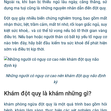
Ngoài ra, khi bạn bị thiếu ngủ lâu ngày, căng thẳng, sử
dụng ma tuý cũng là những nguyên nhân dẫn đến đột quỵ.
Đột quỵ gây nhiều biến chứng nghiêm trọng, bao gồm mất
nhận thức, liệt, trầm cảm, mất trí nhớ, rối loạn giấc ngủ, suy
kiệt sức khoẻ,.. và có thể tử vong nếu bỏ lỡ thời gian vàng
điều trị. Nếu bạn hoặc người thân có bất kỳ yếu tố nguy cơ
nào trên đây, hãy bắt đầu kiểm tra sức khoẻ để phát hiện
sớm và điều trị kịp thời.
Những người có nguy cơ cao nên khám đột quỵ não định
kỳ
Khám đột quỵ là khám những gì?
khám phòng ngừa đột quỵ là một quá trình bao gồm hỏi
bệnh, khám lâm sàng, thực hiện các xét nghiệm cận lâm